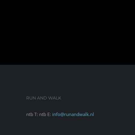
RUN AND WALK
ntb T: ntb E:
info@runandwalk.nl