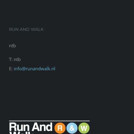
RUN AND WALK
ntb
T: ntb
E:
info@runandwalk.nl